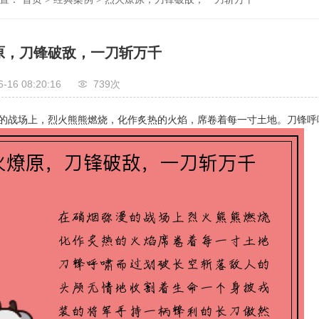
原，刀锋破敌，一刀斩万千
6-16 08:20:16
739次
的战场上，烈火熊熊燃烧，化作炙热的火焰，席卷着每一寸土地。刀锋呼