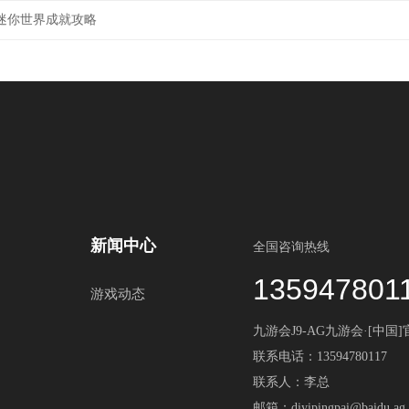
迷你世界成就攻略
新闻中心
全国咨询热线
135947801
游戏动态
九游会J9-AG九游会·[中国
联系电话：13594780117
联系人：李总
邮箱：diyipingpai@baidu.ag