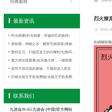
经典案例
烈火燎
最新资讯
2025-0
时光相册(时光相册：穿越回忆的旅程)
在硝烟弥漫
新标题：神秘之水：解密无相源泉(神秘之水续写：无相源泉之谜)
数码宝贝：打破恶龙王的闪耀时代(数码宝贝：恶龙王的时代已被打破)
撸大师在线观看(欢乐撸大师，一键观看！)
探究手游武器的奥秘，引领你进入真实的游戏世界(探秘手游武器：开启真实游戏世界之旅)
扫描全能王手机免费版(全能王手机免费版：手机应用全能工具箱)
联系我们
九游会J9-AG九游会·[中国]官方网站