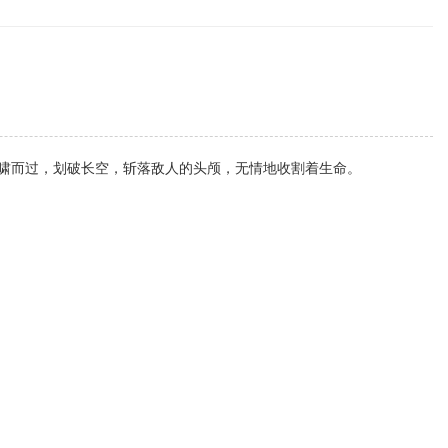
啸而过，划破长空，斩落敌人的头颅，无情地收割着生命。