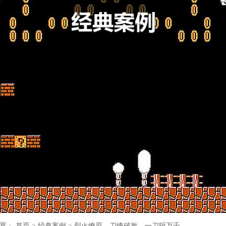
位置：
首页
>
经典案例
>
烈火燎原，刀锋破敌，一刀斩万千