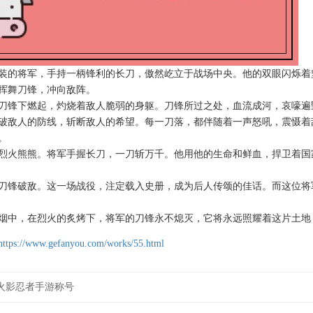
装的将军，手持一柄锋利的长刀，傲然屹立于战场中央。他的双眼闪烁着
挥舞刀锋，冲向敌阵。
刀锋下燃起，灼烧着敌人脆弱的身躯。刀锋所过之处，血流成河，哀嚎遍
破敌人的防线，斩断敌人的希望。每一刀落，都伴随着一声怒吼，震慑着
。
烈火熊熊。将军手握长刀，一刀斩万千。他用他的生命和鲜血，捍卫着国
刀锋破敌。这一场战役，注定载入史册，成为后人传颂的佳话。而这位将
烟中，在烈火的炙烤下，将军的刀锋永不熄灭，它将永远照耀着这片土地
https://www.gefanyou.com/works/55.html
火影忍者手游称号