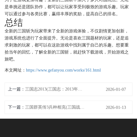
是单挑还是团队协作，都可以让玩家享受到极致的游戏乐趣。玩家
可以通过参与各类比赛，赢得丰厚的奖励，提高自己的排名。
总结
全新的三国斩为玩家带来了全新的游戏体验，不仅剧情更加创新，
游戏系统也进行了全面提升。无论是喜欢三国题材的玩家，还是追
求刺激的玩家，都可以在这款游戏中找到属于自己的乐趣。想要重
拾当年的回忆，了解全新的三国斩，就赶快下载游戏，开始游戏之
旅吧。
本文网址：
https://www.gefanyou.com/works/161.html
上一篇：
三国志2013(三国志：2013年的高品质历史策略游戏)
2026-01-07
下一篇：
三国群英传3兵种相克(三国战场：兵种相克系统解析)
2026-01-13