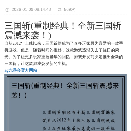
2026-01-09 08:14:48
569次
三国斩(重制经典！全新三国斩
震撼来袭！)
自从2012年上线以来，三国斩便成为了众多玩家最为喜爱的一款手
机游戏。但是，随着时间的推移，这款游戏逐渐失去了往日的荣
光。为了让更多玩家重拾当年的回忆，游戏开发商决定推出全新的
三国斩，让这款游戏焕发新的生机。
ag九游会官方网站