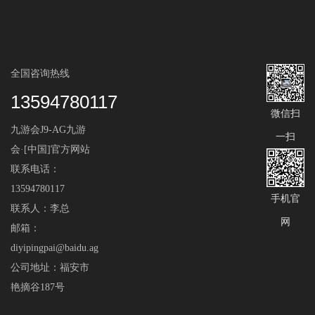
全国咨询热线
13594780117
微信扫
九游会J9-AG九游
一扫
会·[中国]官方网站
联系电话：
13594780117
手机官
联系人：李总
网
邮箱：
diyipingpai@baidu.ag
公司地址：福安市
艳摘谷187号