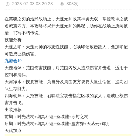
2025-07-03 08:20:28
805次
在英魂之刃的浩瀚战场上，天蓬元帅以其神勇无双、掌控乾坤之威
名威震四方。本攻略将揭开天蓬元帅的奥秘，助你在战场上所向披
靡，书写不朽传说。
技能分析
天蓬之印：天蓬元帅的标志性技能，召唤印记攻击敌人，叠加印记
可造成巨额伤害。
九游会J9
天罡地煞：范围伤害技能，对范围内敌人造成伤害并击退，适用于
控制和清兵。
天河净水：恢复技能，为自身及周围友方恢复大量生命值，提高团
队生存能力。
四海朝拜：大招技能，召唤法宝攻击指定区域的敌人，造成巨额伤
害并击飞。
出装推荐
前期：时光法杖+幽冥斗篷+圣域鞋+冰封之杖
后期：时光法杖+幽冥斗篷+圣域鞋+盘古斧+天丛云+辉月
天赋加点